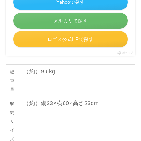
Yahooで探す
メルカリで探す
ロゴス公式HPで探す
ポチップ
（約）9.6kg
総
重
量
（約）縦23×横60×高さ23cm
収
納
サ
イ
ズ