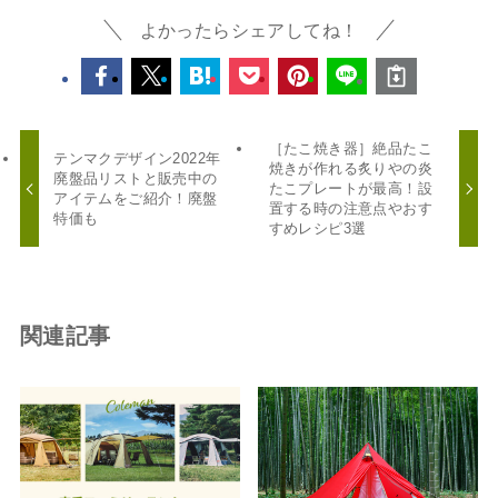
よかったらシェアしてね！
［たこ焼き器］絶品たこ
テンマクデザイン2022年
焼きが作れる炙りやの炎
廃盤品リストと販売中の
たこプレートが最高！設
アイテムをご紹介！廃盤
置する時の注意点やおす
特価も
すめレシピ3選
関連記事