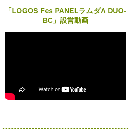
「LOGOS Fes PANELラムダΛ DUO-
BC」設営動画