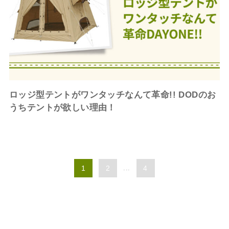
ロッジ型テントがワンタッチなんて革命!! DODのお
うちテントが欲しい理由！
1
2
...
4