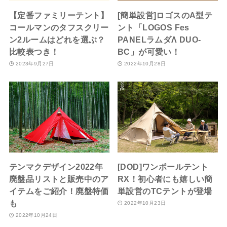
【定番ファミリーテント】
[簡単設営]ロゴスのA型テ
コールマンのタフスクリー
ント「LOGOS Fes
ン2ルームはどれを選ぶ？
PANELラムダΛ DUO-
比較表つき！
BC」が可愛い！
2023年9月27日
2022年10月28日
テンマクデザイン2022年
[DOD]ワンポールテント
廃盤品リストと販売中のア
RX！初心者にも嬉しい簡
イテムをご紹介！廃盤特価
単設営のTCテントが登場
も
2022年10月23日
2022年10月24日