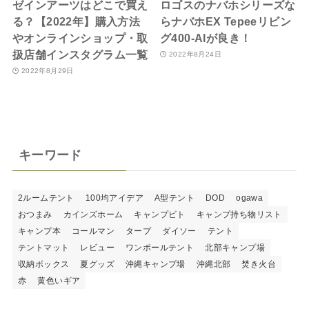
ゼインアーツはどこで買え
ロゴスのナバホシリーズな
る？【2022年】購入方法
らナバホEX Tepeeリビン
やオンラインショップ・取
グ400-AIが良き！
扱店舗インスタグラム一覧
2022年8月24日
2022年8月29日
キーワード
2ルームテント
100均アイデア
A型テント
DOD
ogawa
おつまみ
カインズホーム
キャンプビト
キャンプ持ち物リスト
キャンプ本
コールマン
タープ
ダイソー
テント
テントマット
レビュー
ワンポールテント
北部キャンプ場
収納ボックス
夏グッズ
沖縄キャンプ場
沖縄北部
焚き火台
赤
黄色いギア